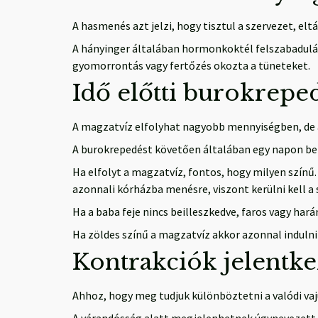
A hasmenés azt jelzi, hogy tisztul a szervezet, elt
A hányinger általában hormonkoktél felszabadulásá
gyomorrontás vagy fertőzés okozta a tüneteket.
Idő előtti burokrepe
A magzatvíz elfolyhat nagyobb mennyiségben, de a
A burokrepedést követően általában egy napon belü
Ha elfolyt a magzatvíz, fontos, hogy milyen színű. 
azonnali kórházba menésre, viszont kerülni kell a s
Ha a baba feje nincs beilleszkedve, faros vagy har
Ha zöldes színű a magzatvíz akkor azonnal indulni 
Kontrakciók jelentk
Ahhoz, hogy meg tudjuk különböztetni a valódi vaj