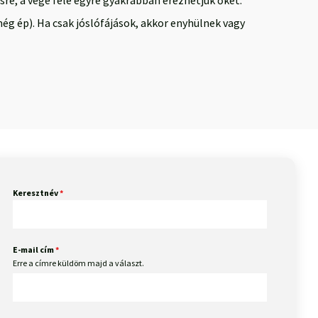
re, a vége felé egyre gyakrabban érezhetjük őket.
még ép). Ha csak jóslófájások, akkor enyhülnek vagy
Keresztnév
*
E-mail cím
*
Erre a címre küldöm majd a választ.