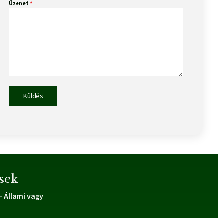
Üzenet
*
Küldés
sek
 Állami vagy
?