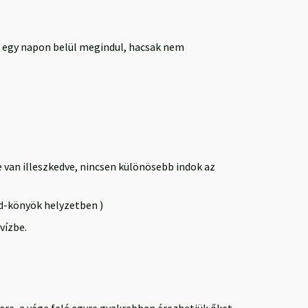
és egy napon belül megindul, hacsak nem
be van illeszkedve, nincsen különösebb indok az
érd-könyök helyzetben )
vízbe.