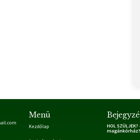
Menü
Bejegyzé
ail.com
HOL SZÜLJEK? –
Kezdőlap
magánkórház