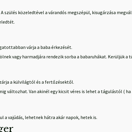
 A szülés közeledtével a várandós megszépül, kisugárzása megvált
eledtét.
gatottabban várja a baba érkezését.
ölnek vagy harmadjára rendezik sorba a babaruhákat. Kerüljük a t
rja a külvilágtól és a fertőzésektől.
nig változhat. Van akinél egy kicsit véres is lehet a tágulástól ( 
 a vajúdás, lehetnek hátra akár napok, hetek is.
ger