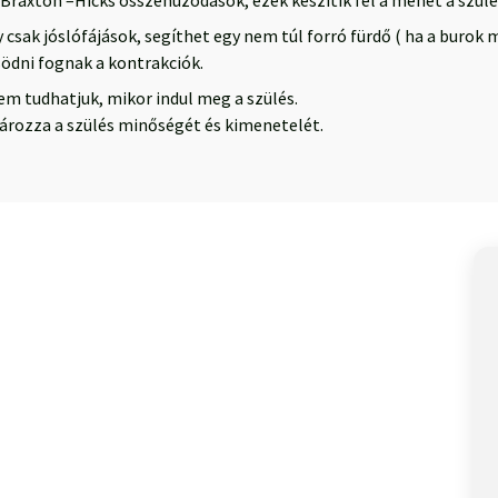
axton –Hicks összehúzódások, ezek készítik fel a méhet a szülés
 csak jóslófájások, segíthet egy nem túl forró fürdő ( ha a burok 
södni fognak a kontrakciók.
m tudhatjuk, mikor indul meg a szülés.
rozza a szülés minőségét és kimenetelét.