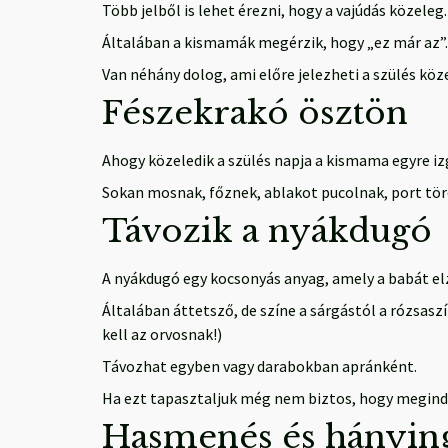
Több jelből is lehet érezni, hogy a vajúdás közeleg.
Általában a kismamák megérzik, hogy „ez már az”.
Van néhány dolog, ami előre jelezheti a szülés köz
Fészekrakó ösztön
Ahogy közeledik a szülés napja a kismama egyre iz
Sokan mosnak, főznek, ablakot pucolnak, port tör
Távozik a nyákdugó
A nyákdugó egy kocsonyás anyag, amely a babát elzá
Általában áttetsző, de színe a sárgástól a rózsaszí
kell az orvosnak!)
Távozhat egyben vagy darabokban apránként.
Ha ezt tapasztaljuk még nem biztos, hogy megindul
Hasmenés és hányin