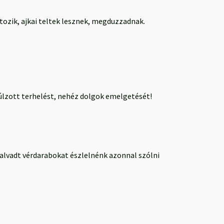
ozik, ajkai teltek lesznek, megduzzadnak.
úlzott terhelést, nehéz dolgok emelgetését!
ha alvadt vérdarabokat észlelnénk azonnal szólni