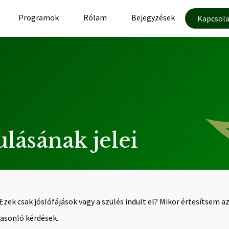
Programok
Rólam
Bejegyzések
Kapcsola
lásának jelei
zek csak jóslófájások vagy a szülés indult el? Mikor értesítsem a
asonló kérdések.