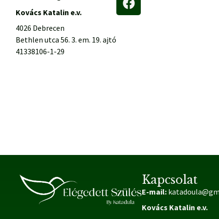
Kovács Katalin e.v.
4026 Debrecen
Bethlen utca 56. 3. em. 19. ajtó
41338106-1-29
Kapcsolat
E-mail:
katadoula@gm
Kovács Katalin e.v.