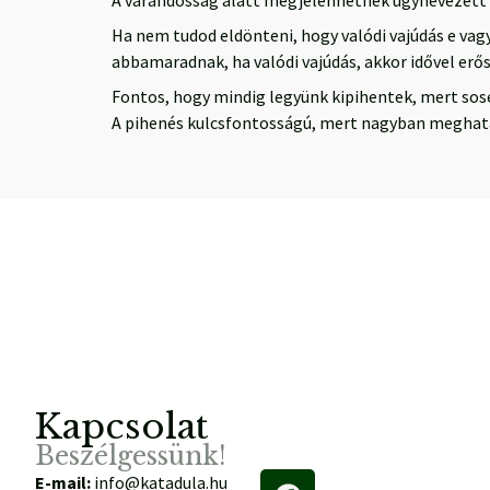
A várandósság alatt megjelenhetnek úgynevezett Br
Ha nem tudod eldönteni, hogy valódi vajúdás e vagy
abbamaradnak, ha valódi vajúdás, akkor idővel erő
Fontos, hogy mindig legyünk kipihentek, mert sose
A pihenés kulcsfontosságú, mert nagyban meghatá
Kapcsolat
Beszélgessünk!
E-mail:
info@katadula.hu