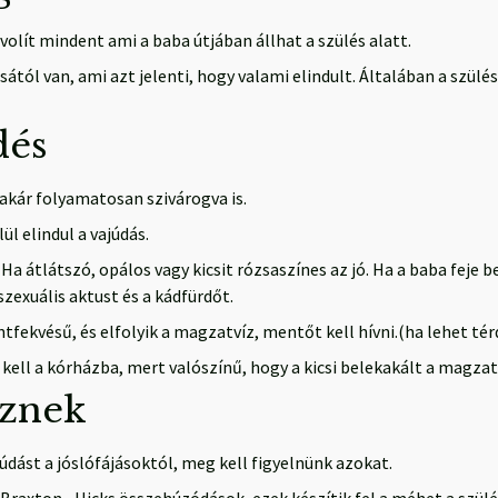
ávolít mindent ami a baba útjában állhat a szülés alatt.
tól van, ami azt jelenti, hogy valami elindult. Általában a szül
dés
kár folyamatosan szivárogva is.
l elindul a vajúdás.
Ha átlátszó, opálos vagy kicsit rózsaszínes az jó. Ha a baba feje 
zexuális aktust és a kádfürdőt.
ántfekvésű, és elfolyik a magzatvíz, mentőt kell hívni.(ha lehet t
kell a kórházba, mert valószínű, hogy a kicsi belekakált a magzat
eznek
údást a jóslófájásoktól, meg kell figyelnünk azokat.