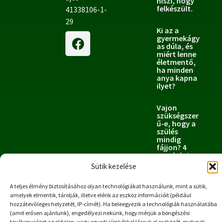
hiszi, hogy
felkészült.
41338106-1-
29
Ki az a
gyermekágy
as dúla, és
miért lenne
életmentő,
ha minden
anya kapna
ilyet?
Vajon
szükségszer
ű-e, hogy a
szülés
mindig
fájjon? 4
gondolat,
hogyan
Sütik kezelése
tudod a
fájdalmat
megszelidíte
A teljes élmény biztosításához olyan technológiákat használunk, mint a sütik,
ni, hogy az
amelyek elmentik, tárolják, illetve elérik az eszköz információit (például
megkönnyít
hozzátevőleges helyzetét, IP-címét). Ha beleegyezik a technológiák használatába
se a szülést?
(amit erősen ajánlunk), engedélyezi nekünk, hogy mérjük a böngészési
tevékenységet az oldalon, vagy egyedi címkékkel lássuk el eszközét, melynek