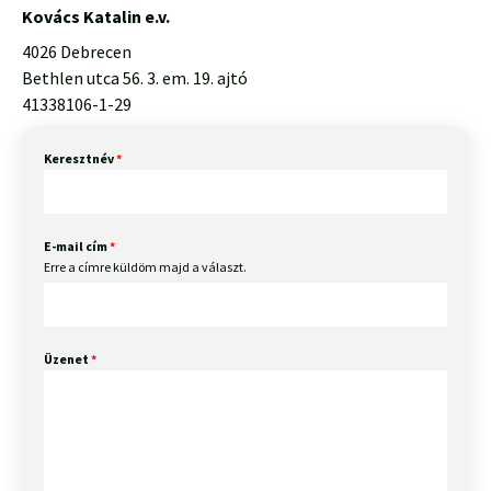
Kovács Katalin e.v.
4026 Debrecen
Bethlen utca 56. 3. em. 19. ajtó
41338106-1-29
Keresztnév
*
E-mail cím
*
Erre a címre küldöm majd a választ.
Üzenet
*