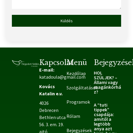
Küldés
Kapcsolat
Menü
Bejegyzése
E-mail:
HOL
Kezdőlap
katadoula@gmail.com
SZÜLJEK? –
Állami vagy
Kovács
magánkórhá
Szolgáltatások
z?
Katalin e.v.
Programok
4026
A “tuti
tippek”
Debrecen
csapdája:
Rólam
Bethlen utca
amitől a
legtöbb
56. 3. em. 19.
anya azt
Bejegyzések
ajtó