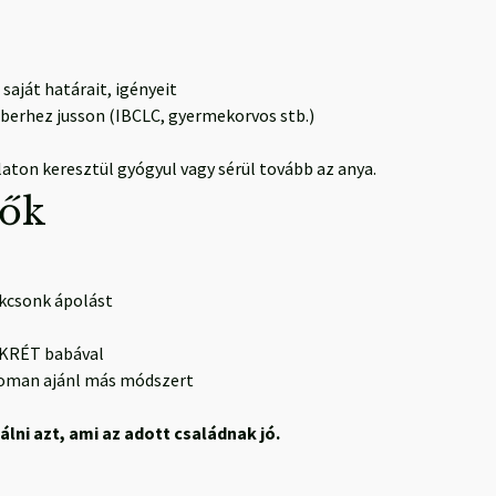
saját határait, igényeit
berhez jusson (IBCLC, gyermekorvos stb.)
laton keresztül gyógyul vagy sérül tovább az anya.
dők
kcsonk ápolást
NKRÉT babával
finoman ajánl más módszert
ni azt, ami az adott családnak jó.