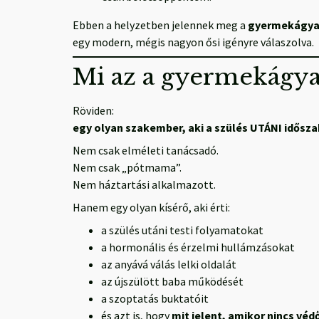
Ebben a helyzetben jelennek meg a
gyermekágya
egy modern, mégis nagyon ősi igényre válaszolva.
Mi az a gyermekágya
Röviden:
egy olyan szakember, aki a szülés UTÁNI időszak
Nem csak elméleti tanácsadó.
Nem csak „pótmama”.
Nem háztartási alkalmazott.
Hanem egy olyan kísérő, aki érti:
a szülés utáni testi folyamatokat
a hormonális és érzelmi hullámzásokat
az anyává válás lelki oldalát
az újszülött baba működését
a szoptatás buktatóit
és azt is, hogy
mit jelent, amikor nincs véd