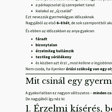
a párkapcsolat új szerepeket tanul
kialakul az „új család”
Ezt nevezzük gyermekágyas időszaknak.
Nagyjából az első
6–8 hét
, de sok szempontból aká
És ebben az időszakban az anya gyakran:
fáradt
bizonytalan
érzelmileg hullámzik
testileg sérülékeny
és közben azt érzi:
„most kellene a legjobbna
Nem csoda, ha ilyenkor
óriási szükség van egy o
Mit csinál egy gyer
A gyakorlatban ez nagyon változatos –
minden cs
De nagyjából így néz ki:
1. Érzelmi kísérés, 