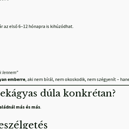
r az első 6–12 hónapra is kihúzódhat.
k lennem”
lyan emberre
, aki nem bírál, nem okoskodik, nem szégyenít – ha
mekágyas dúla konkrétan?
aládnál más és más
.
beszélgetés