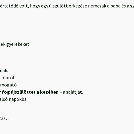
értetődő volt, hogy egy újszülött érkezése nemcsak a baba és a s
ltek gyerekeket
nak.
solatot.
támogató.
 fog újszülöttet a kezében
– a sajátját.
 első napokba:
atás…