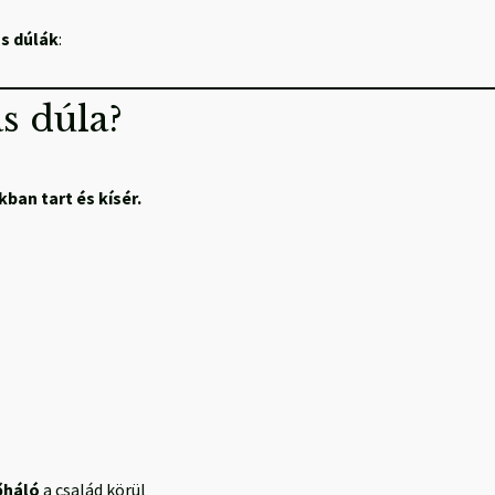
s dúlák
:
s dúla?
ban tart és kísér.
őháló
a család körül