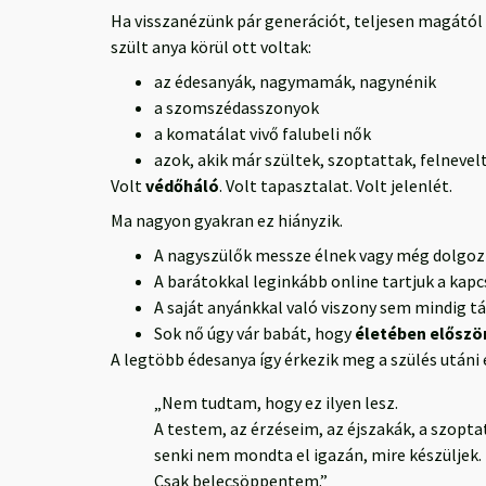
Ha visszanézünk pár generációt, teljesen magától 
szült anya körül ott voltak:
az édesanyák, nagymamák, nagynénik
a szomszédasszonyok
a komatálat vivő falubeli nők
azok, akik már szültek, szoptattak, felneve
Volt
védőháló
. Volt tapasztalat. Volt jelenlét.
Ma nagyon gyakran ez hiányzik.
A nagyszülők messze élnek vagy még dolgoz
A barátokkal leginkább online tartjuk a kapc
A saját anyánkkal való viszony sem mindig 
Sok nő úgy vár babát, hogy
életében először
A legtöbb édesanya így érkezik meg a szülés utáni
„Nem tudtam, hogy ez ilyen lesz.
A testem, az érzéseim, az éjszakák, a szopt
senki nem mondta el igazán, mire készüljek.
Csak belecsöppentem.”