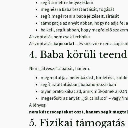
segít a mellre helyezésben
megnézi a baba testtartását, fogását
segít megérteni a baba jelzéseit, sírását
támogatja az anyát abban, hogy ne adja fel a 
ha kell, segít abban, hogy megfelelő szakem
A szoptatás nem csak technika.
A szoptatás
kapcsolat
– és sokszor ezen a kapcso
4. Baba körüli teen
Nem „átveszi” a babát, hanem:
megmutatja a pelenkázást, fürdetést, köldö
segít az altatásban, babahordozásban
olyan praktikákat ad, amik működnek a KO
megerősíti az anyát: „jól csinálod” – vagy 
A lényeg:
nem kész recepteket oszt, hanem segít megtalál
5. Fizikai támogatás