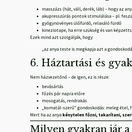
masszázs (hát, váll, derék, láb) – hogy az an
akupresszúrás pontok stimulálása – pl. feszü
gyógynövényes ülőfürdő, relaxáló fürdő
kineziotape, ha erre szükség és van képzett
Ezek mind azt szolgálják, hogy:
„az anya teste is megkapja azt a gondoskodá
6. Háztartási és gyak
Nem házvezetőnő – de igen, ez is része:
bevásárlás
főzés pár napra előre
mosogatás, rendrakás
„komatál-szerű” gondoskodás: meleg étel, f
Mert ha az anya
kénytelen főzni, takarítani, sze
Milyen gyakran jár 