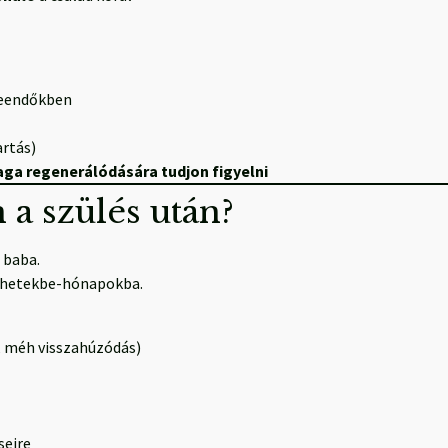
 teendőkben
artás)
ga regenerálódására tudjon figyelni
 a szülés után?
 baba.
ő hetekbe-hónapokba.
g, méh visszahúzódás)
seire