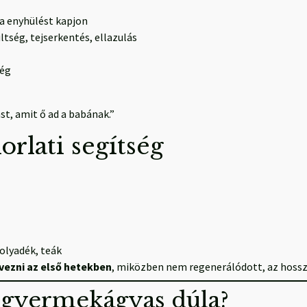
ya enyhülést kapjon
ltség, tejserkentés, ellazulás
ség
st, amit ő ad a babának.”
orlati segítség
olyadék, teák
rvezni az első hetekben
, miközben nem regenerálódott, az hosszú
a gyermekágyas dúla?