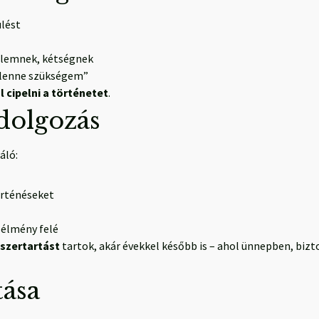
ülést
lelemnek, kétségnek
e lenne szükségem”
 cipelni a történetet
.
dolgozás
áló:
örténéseket
sélmény felé
 szertartást
tartok, akár évekkel később is – ahol ünnepben, bizt
tása