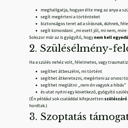
meghallgatja, hogyan élte meg az anya a sz
segít megérteni a történteket
biztonságos teret ad a sírásnak, dühnek, fé
segít kimondani: „mi esett jól, mi nem, mir
Sokszor már az is gyógyító, hogy
nem kell egyedül
2. Szülésélmény-fel
Ha a szülés nehéz volt, félelmetes, vagy traumatiz
segíthet átbeszélni, mi történt
segíthet átkeretezni, megérteni az orvosi t
segíthet meglátni: „nem én vagyok a hibás”
és utat nyitni egy következő, gyógyító szülé
(Én például sok családdal kifejezetten
szülészáró
hordtak.)
3. Szoptatás támoga