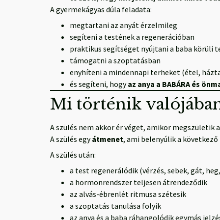
A gyermekágyas dúla feladata:
megtartani az anyát érzelmileg
segíteni a testének a regenerációban
praktikus segítséget nyújtani a baba körüli
támogatni a szoptatásban
enyhíteni a mindennapi terheket (étel, házt
és segíteni, hogy
az anya a BABÁRA és önma
Mi történik valójában
A szülés nem akkor ér véget, amikor megszületik a
A szülés egy
átmenet
, ami belenyúlik a következ
A szülés után:
a test regenerálódik (vérzés, sebek, gát, he
a hormonrendszer teljesen átrendeződik
az alvás-ébrenlét ritmusa szétesik
a szoptatás tanulása folyik
az anya és a baba ráhangolódik egymás jelzé