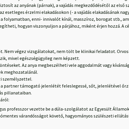
biztosít az anyának (párnak), a vajúdás megkezdődésétől az első 
az esetleges érzelmi elakadásokon (- a vajúdás elakadásának nagy r
sz a folyamatban, enni- innivalót kínál, masszíroz, borogat stb., 
segítheti, hogyan viszonyuljon a párjához, miként érjen hozzá. A c
t. Nem végez vizsgálatokat, nem tölt be klinikai feladatot. Orvo
ozik, mivel egészségügyileg nem képzett.
öntéseket. Az anya megbeszélheti vele aggodalmát vagy kívánsága
ek meghozatalánál.
i személyzettel.
 a partner támogató jelenlétét feleslegessé, sőt, jelenlétével őrz
ás pillanataiban.
áról:
us professzor vezette be a dúla-szolgálatot az Egyesült Államok
ómentes várandósságot követő, hagyományos szülészeti ellátást 