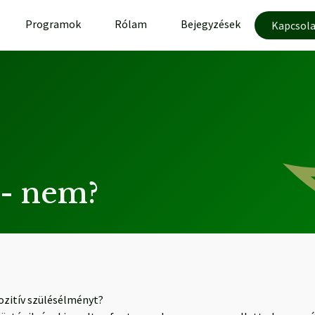
Programok
Rólam
Bejegyzések
Kapcsola
n- nem?
ozitív szülésélményt?