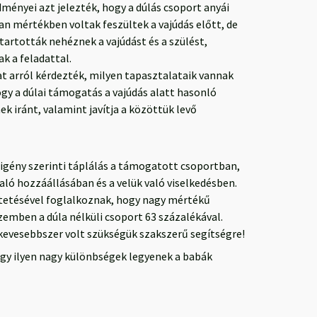
dményei azt jelezték, hogy a dúlás csoport anyái
an mértékben voltak feszültek a vajúdás előtt, de
artották nehéznek a vajúdást és a szülést,
k a feladattal.
at arról kérdezték, milyen tapasztalataik vannak
ogy a dúlai támogatás a vajúdás alatt hasonló
k iránt, valamint javítja a közöttük levő
 igény szerinti táplálás a támogatott csoportban,
aló hozzáállásában és a velük való viselkedésben.
tetésével foglalkoznak, hogy nagy mértékű
zemben a dúla nélküli csoport 63 százalékával.
kevesebbszer volt szükségük szakszerű segítségre!
ogy ilyen nagy különbségek legyenek a babák