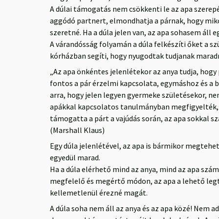
A dúlai támogatás nem csökkenti le az apa szerepé
aggódó partnert, elmondhatja a párnak, hogy mikor
szeretné. Ha a dúla jelen van, az apa sohasem áll 
A várandósság folyamán a dúla felkészíti őket a sz
kórházban segíti, hogy nyugodtak tudjanak maradn
„Az apa önkéntes jelenlétekor az anya tudja, hogy p
fontos a pár érzelmi kapcsolata, egymáshoz és a b
arra, hogy jelen legyen gyermeke születésekor, n
apákkal kapcsolatos tanulmányban megfigyelték, h
támogatta a párt a vajúdás során, az apa sokkal s
(Marshall Klaus)
Egy dúla jelenlétével, az apa is bármikor megteheti
egyedül marad.
Ha a dúla elérhető mind az anya, mind az apa szám
megfelelő és megértő módon, az apa a lehető legt
kellemetlenül érezné magát.
A dúla soha nem áll az anya és az apa közé! Nem ad