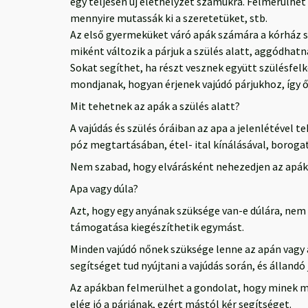
egy teljesen új élethelyzet számukra. Felmerülhe
mennyire mutassák ki a szeretetüket, stb.
Az első gyermeküket váró apák számára a kórház szü
miként változik a párjuk a szülés alatt, aggódhatn
Sokat segíthet, ha részt vesznek együtt szülésfel
mondjanak, hogyan érjenek vajúdó párjukhoz, így
Mit tehetnek az apák a szülés alatt?
A vajúdás és szülés óráiban az apa a jelenlétével t
póz megtartásában, étel- ital kínálásával, borogat
Nem szabad, hogy elvárásként nehezedjen az apákra
Apa vagy dúla?
Azt, hogy egy anyának szüksége van-e dúlára, nem 
támogatása kiegészíthetik egymást.
Minden vajúdó nőnek szüksége lenne az apán vagy a
segítséget tud nyújtani a vajúdás során, és állandó
Az apákban felmerülhet a gondolat, hogy minek még
elég jó a párjának, ezért mástól kér segítséget.