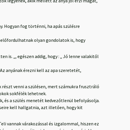
ők legyenek, akik mellett az anya jól érzi magát,
ny. Hogyan fog történni, ha apás szülésre
 előfordulhatnak olyan gondolatok is, hogy
n is. „, egészen addig, hogy : „ Jó lenne valakitől
z anyának érezni kell az apa szeretetét,
k részt venni a szülésen, mert számukra frusztráló
 okok sokfélék lehetnek.
k, és a szülés menetét kedvezőtlenül befolyásolja.
re kell hallgatnia, azt illetően, hogy kit
Teli vannak várakozással és izgalommal, hiszen ez