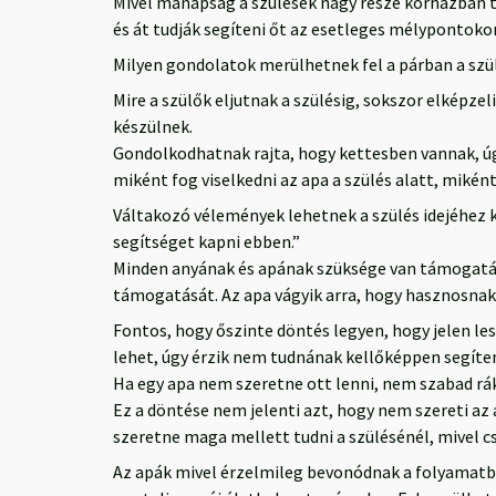
Mivel manapság a szülések nagy része kórházban tö
és át tudják segíteni őt az esetleges mélypontoko
Milyen gondolatok merülhetnek fel a párban a szü
Mire a szülők eljutnak a szülésig, sokszor elképze
készülnek.
Gondolkodhatnak rajta, hogy kettesben vannak, úg
miként fog viselkedni az apa a szülés alatt, miként
Váltakozó vélemények lehetnek a szülés idejéhez kö
segítséget kapni ebben.”
Minden anyának és apának szüksége van támogatásr
támogatását. Az apa vágyik arra, hogy hasznosnak
Fontos, hogy őszinte döntés legyen, hogy jelen le
lehet, úgy érzik nem tudnának kellőképpen segíteni,
Ha egy apa nem szeretne ott lenni, nem szabad rák
Ez a döntése nem jelenti azt, hogy nem szereti az 
szeretne maga mellett tudni a szülésénél, mivel cs
Az apák mivel érzelmileg bevonódnak a folyamatba