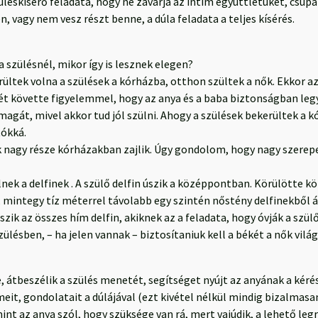
éskísérő feladata, hogy ne zavarja az intim együttlétüket, csupá
n, vagy nem vesz részt benne, a dúla feladata a teljes kísérés.
a szülésnél, mikor így is lesznek elegen?
ltek volna a szülések a kórházba, otthon szültek a nők. Ekkor az
etét követte figyelemmel, hogy az anya és a baba biztonságban le
át, mivel akkor tud jól szülni. Ahogy a szülések bekerültek a kó
tókká.
k nagy része kórházakban zajlik. Úgy gondolom, hogy nagy szerepe
lnek a delfinek . A szülő delfin úszik a középpontban. Körülötte k
, mintegy tíz méterrel távolabb egy szintén nőstény delfinekből ál
ik az összes hím delfin, akiknek az a feladata, hogy óvják a szülő
zülésben, – ha jelen vannak – biztosítaniuk kell a békét a nők világ
e, átbeszélik a szülés menetét, segítséget nyújt az anyának a ké
t, gondolatait a dúlájával (ezt kivétel nélkül mindig bizalmasan k
mint az anya szól, hogy szüksége van rá, mert vajúdik, a lehető le