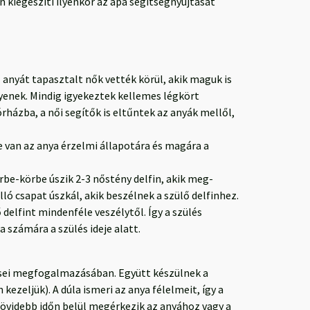
n kiegészíti ilyenkor az apa segítségnyújtását
 anyát tapasztalt nők vették körül, akik maguk is
gyenek. Mindig igyekeztek kellemes légkört
rházba, a női segítők is eltűntek az anyák mellől,
 van az anya érzelmi állapotára és magára a
örbe-körbe úszik 2-3 nőstény delfin, akik meg-
ló csapat úszkál, akik beszélnek a szülő delfinhez.
 delfint mindenféle veszélytől. Így a szülés
a számára a szülés ideje alatt.
rései megfogalmazásában. Együtt készülnek a
ezeljük). A dúla ismeri az anya félelmeit, így a
grövidebb időn belül megérkezik az anyához vagy a