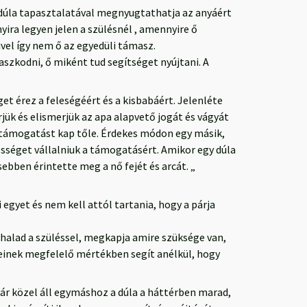
A dúla tapasztalatával megnyugtathatja az anyáért
ra legyen jelen a szülésnél , amennyire ő
vel így nem ő az egyedüli támasz.
aszkodni, ő miként tud segítséget nyújtani. A
get érez a feleségéért és a kisbabáért. Jelenléte
ük és elismerjük az apa alapvető jogát és vágyát
 támogatást kap tőle. Érdekes módon egy másik,
sséget vállalniuk a támogatásért. Amikor egy dúla
bben érintette meg a nő fejét és arcát. „
 egyet és nem kell attól tartania, hogy a párja
ehalad a szüléssel, megkapja amire szüksége van,
einek megfelelő mértékben segít anélkül, hogy
pár közel áll egymáshoz a dúla a háttérben marad,