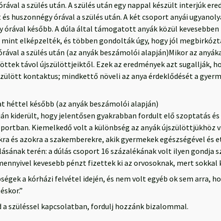
ával a szülés után. A szülés után egy nappal készült interjúk ere
 és huszonnégy órával a szülés után. A két csoport anyái ugyanoly
 órával később. A dúla által támogatott anyák közül kevesebben t
mint elképzelték, és többen gondolták úgy, hogy jól megbirkózta
 órával a szülés után (az anyák beszámolói alapján)Mikor az anyák
töttek távol újszülöttjeiktől. Ezek az eredmények azt sugallják, h
szülött kontaktus; mindkettő növeli az anya érdeklődését a gyerme
at héttel később (az anyák beszámolói alapján)
ján kiderült, hogy jelentősen gyakrabban fordult elő szoptatás és
soportban. Kiemelkedő volt a különbség az anyák újszülöttjükhöz v
ra és azokra a szakemberekre, akik gyermekek egészségével és e
ásának terén: a dúlás csoport 16 százalékának volt ilyen gondja s
mennyivel kevesebb pénzt fizettek ki az orvosoknak, mert sokkal 
gek a kórházi felvétel idején, és nem volt egyéb ok sem arra, h
éskor.”
a szüléssel kapcsolatban, fordulj hozzánk bizalommal.