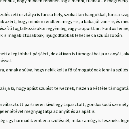
t bennük, hogy minden rendben fog e menni, tudnak – e megfelelő
lészeti osztálya is furcsa hely, szokatlan hangokkal, furcsa szag
ak azért, hogy minden rendben megy –e , a baba jól van – e, és med
készítő foglalkozásokon egyénileg vagy csoportban. Fontos lenne
 ők is magabiztosabbak, nyugodtabbak lehetnek a szülőszobán.
eheti a legtöbbet párjáért, de aktívan is támogathatja az anyát, a
ással.
, annak a súlya, hogy nekik kell a fő támogatónak lenni a szülés 
zárja ki, hogy apást szülést terveznek, hiszen a kétféle támogatá
 választott partneren kívül egy tapasztalt, gondoskodó személyr
 jelenlétével megnyugtatja az anyát és az apát is.
 egy harmadik ember a szülésnél, mikor amúgy is lesznek elegen,