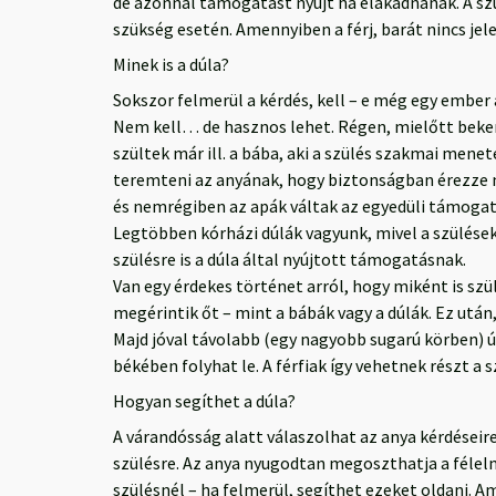
de azonnal támogatást nyújt ha elakadnának. A szül
szükség esetén. Amennyiben a férj, barát nincs jele
Minek is a dúla?
Sokszor felmerül a kérdés, kell – e még egy ember 
Nem kell… de hasznos lehet. Régen, mielőtt bekerü
szültek már ill. a bába, aki a szülés szakmai men
teremteni az anyának, hogy biztonságban érezze mag
és nemrégiben az apák váltak az egyedüli támoga
Legtöbben kórházi dúlák vagyunk, mivel a szülése
szülésre is a dúla által nyújtott támogatásnak.
Van egy érdekes történet arról, hogy miként is szü
megérintik őt – mint a bábák vagy a dúlák. Ez után
Majd jóval távolabb (egy nagyobb sugarú körben) úsz
békében folyhat le. A férfiak így vehetnek részt a s
Hogyan segíthet a dúla?
A várandósság alatt válaszolhat az anya kérdéseir
szülésre. Az anya nyugodtan megoszthatja a félelmei
szülésnél – ha felmerül, segíthet ezeket oldani. A