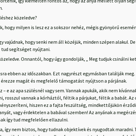
rténik, így kiemelten fontos az, hogy az anya mellett olyan segít
n.
léshez közeledve?
lik, hogy milyen is lesz ez a sokszor nehéz, mégis gyönyörű esemé
y vajúdnak, hogy senki nem áll közéjük, minden szépen alakul. De
 tud segítséget nyújtani.
zeledve. Onnantól, hogy úgy gondolják, „ Meg tudjuk csinálni kette
a ebben az időszakban. Ezt nagyrészt egymásban találják meg. A
 érezze magát és megfelelő támogatást nyújtson a párjának.
sz – e az apa szülésnél vagy sem. Vannak apukák, akik nem kívánna
 rosszul vannak a kórháztól, féltik a párjukat, féltik a babát. Az
ényszeríteni, hiszen ez a fajta feszültség, mindkettőjükön érződi
anyát, vagy érdektelen a babával szemben! Az anyának a megérzései
ak így tud megfelelően ellazulni.
, így nem biztos, hogy tudnak objektívek és nyugodtak maradni. 