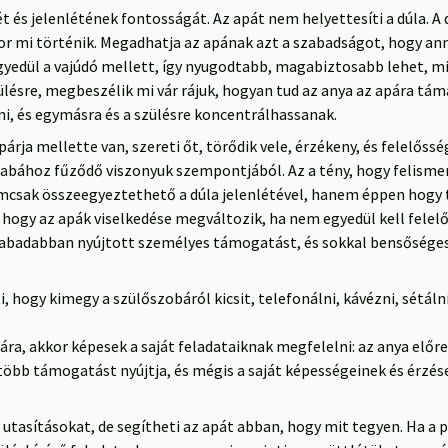
t és jelenlétének fontosságát. Az apát nem helyettesíti a dúla. 
 mi történik. Megadhatja az apának azt a szabadságot, hogy annyi
egyedül a vajúdó mellett, így nyugodtabb, magabiztosabb lehet, mi
ülésre, megbeszélik mi vár rájuk, hogyan tud az anya az apára tám
i, és egymásra és a szülésre koncentrálhassanak.
árja mellette van, szereti őt, törődik vele, érzékeny, és felelőssé
abához fűződő viszonyuk szempontjából. Az a tény, hogy felismerj
emcsak összeegyeztethető a dúla jelenlétével, hanem éppen hogy
ogy az apák viselkedése megváltozik, ha nem egyedül kell felelő
zabadabban nyújtott személyes támogatást, és sokkal bensőségese
, hogy kimegy a szülőszobáról kicsit, telefonálni, kávézni, sétálni
ára, akkor képesek a saját feladataiknak megfelelni: az anya előr
öbb támogatást nyújtja, és mégis a saját képességeinek és érzés
 utasításokat, de segítheti az apát abban, hogy mit tegyen. Ha a 