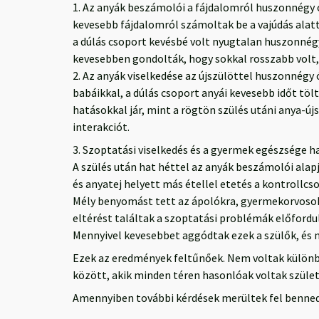
1. Az anyák beszámolói a fájdalomról huszonnégy ór
kevesebb fájdalomról számoltak be a vajúdás alatt
a dúlás csoport kevésbé volt nyugtalan huszonnégy
kevesebben gondolták, hogy sokkal rosszabb volt, 
2. Az anyák viselkedése az újszülöttel huszonnégy
babáikkal, a dúlás csoport anyái kevesebb időt töl
hatásokkal jár, mint a rögtön szülés utáni anya-új
interakciót.
3. Szoptatási viselkedés és a gyermek egészsége h
A szülés után hat héttel az anyák beszámolói alap
és anyatej helyett más étellel etetés a kontrollc
Mély benyomást tett az ápolókra, gyermekorvosok
eltérést találtak a szoptatási problémák előfordul
Mennyivel kevesebbet aggódtak ezek a szülők, és 
Ezek az eredmények feltűnőek. Nem voltak különbsé
között, akik minden téren hasonlóak voltak szület
Amennyiben további kérdések merültek fel benned 