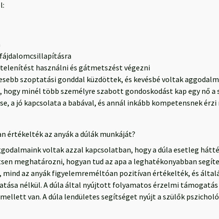
l:
a
fájdalomcsillapításra
stelenítést használni és gátmetszést végezni
evesebb szoptatási gonddal küzdöttek, és kevésbé voltak aggodalm
k, hogy minél több személyre szabott gondoskodást kap egy nő a 
e, a jó kapcsolata a babával, és annál inkább kompetensnek érzi
an értékelték az anyák a dúlák munkáját?
odalmaink voltak azzal kapcsolatban, hogy a dúla esetleg háttér
ítsen meghatározni, hogyan tud az apa a leghatékonyabban segíten
k, mind az anyák figyelemreméltóan pozitívan értékelték, és ált
atása nélkül. A dúla által nyújtott folyamatos érzelmi támogatás
 mellett van. A dúla lendületes segítséget nyújt a szülők pszicholó