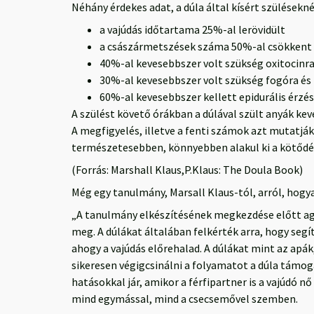
Néhány érdekes adat, a dúla által kísért szülésekné
a vajúdás időtartama 25%-al lerövidült
a császármetszések száma 50%-al csökkent
40%-al kevesebbszer volt szükség oxitocinr
30%-al kevesebbszer volt szükség fogóra és 
60%-al kevesebbszer kellett epidurális érzé
A szülést követő órákban a dúlával szült anyák k
A megfigyelés, illetve a fenti számok azt mutatjá
természetesebben, könnyebben alakul ki a kötődés
(Forrás: Marshall Klaus,P.Klaus: The Doula Book)
Még egy tanulmány, Marsall Klaus-tól, arról, hogy
„A tanulmány elkészítésének megkezdése előtt agg
meg. A dúlákat általában felkérték arra, hogy seg
ahogy a vajúdás előrehalad. A dúlákat mint az apá
sikeresen végigcsinálni a folyamatot a dúla támog
hatásokkal jár, amikor a férfipartner is a vajúdó nő
mind egymással, mind a csecsemővel szemben.