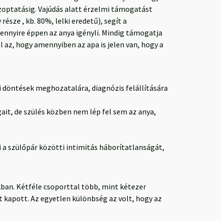
szoptatásig. Vajúdás alatt érzelmi támogatást
észe , kb. 80%, lelki eredetű), segít a
amennyire éppen az anya igényli. Mindig támogatja
él az, hogy amennyiben az apa is jelen van, hogy a
si döntések meghozatalára, diagnózis felállítására
it, de szülés közben nem lép fel sem az anya,
i a szülőpár közötti intimitás háborítatlanságát,
ban. Kétféle csoporttal több, mint kétezer
kapott. Az egyetlen különbség az volt, hogy az