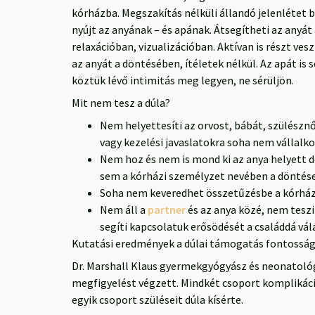
kórházba. Megszakítás nélküli állandó jelenlétet 
nyújt az anyának – és apának. Átsegítheti az anyát 
relaxációban, vizualizációban. Aktívan is részt ve
az anyát a döntésében, ítéletek nélkül. Az apát is 
köztük lévő intimitás meg legyen, ne sérüljön.
Mit nem tesz a dúla?
Nem helyettesíti az orvost, bábát, szülésznő
vagy kezelési javaslatokra soha nem vállalk
Nem hoz és nem is mond ki az anya helyett d
sem a kórházi személyzet nevében a döntés
Soha nem keveredhet összetűzésbe a kórház
Nem áll a
partner
és az anya közé, nem teszi
segíti kapcsolatuk erősödését a családdá vál
Kutatási eredmények a dúlai támogatás fontosság
Dr. Marshall Klaus gyermekgyógyász és neonatológ
megfigyelést végzett. Mindkét csoport komplikáci
egyik csoport szüléseit dúla kísérte.