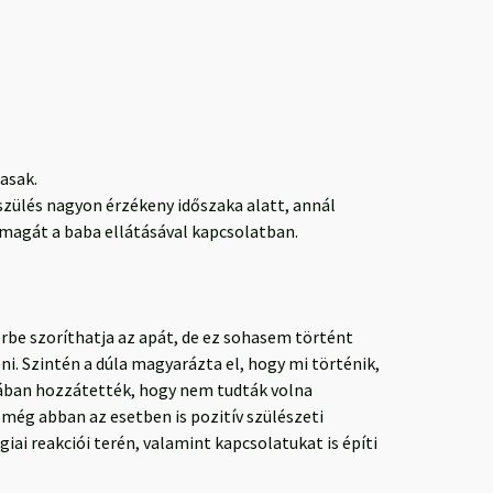
asak.
szülés nagyon érzékeny időszaka alatt, annál
 magát a baba ellátásával kapcsolatban.
be szoríthatja az apát, de ez sohasem történt
i. Szintén a dúla magyarázta el, hogy mi történik,
alában hozzátették, hogy nem tudták volna
 még abban az esetben is pozitív szülészeti
giai reakciói terén, valamint kapcsolatukat is építi