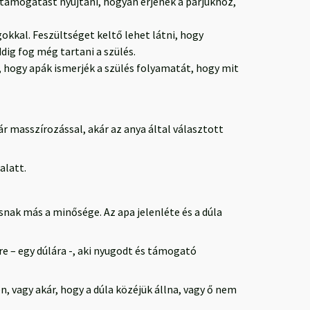
 támogatást nyújtani, hogyan érjenek a párjukhoz,
okkal. Feszültséget keltő lehet látni, hogy
dig fog még tartani a szülés.
, hogy apák ismerjék a szülés folyamatát, hogy mit
kár masszírozással, akár az anya által választott
alatt.
snak más a minősége. Az apa jelenléte és a dúla
e – egy dúlára -, aki nyugodt és támogató
 vagy akár, hogy a dúla közéjük állna, vagy ő nem