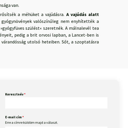
nsága van.
rősítsék a méhüket a vajúdásra.
A vajúdás alatt
 gyógynövények valószínűleg nem enyhítették a
»gyógyfüves szülést« szeretnék. A málnalevél tea
yeit, pedig a brit orvosi lapban, a Lancet-ben is
 várandósság utolsó heteiben. Sőt, a szoptatásra
Keresztnév
*
E-mail cím
*
Erre a címre küldöm majd a választ.