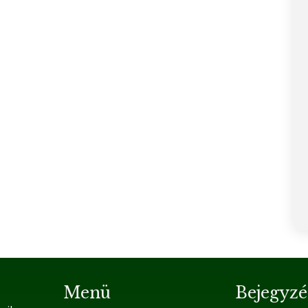
Menü
Bejegyzé