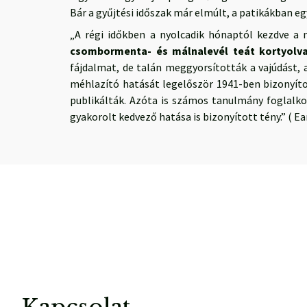
Bár a gyűjtési időszak már elmúlt, a patikákban e
„A régi időkben a nyolcadik hónaptól kezdve a 
csombormenta- és málnalevél teát kortyolv
fájdalmat, de talán meggyorsították a vajúdást,
méhlazító hatását legelőször 1941-ben bizonyítot
publikálták. Azóta is számos tanulmány foglalko
gyakorolt kedvező hatása is bizonyított tény.” ( Ea