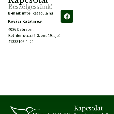
Kapcsolat
Beszélgessünk!
E-mail:
info@katadula.hu
Kovács Katalin e.v.
4026 Debrecen
Bethlen utca 56. 3. em. 19. ajtó
41338106-1-29
Kapcsolat