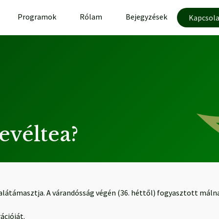
Programok
Rólam
Bejegyzések
Kapcsola
evéltea?
alátámasztja. A várandósság végén (36. héttől) fogyasztott málna
ációját.