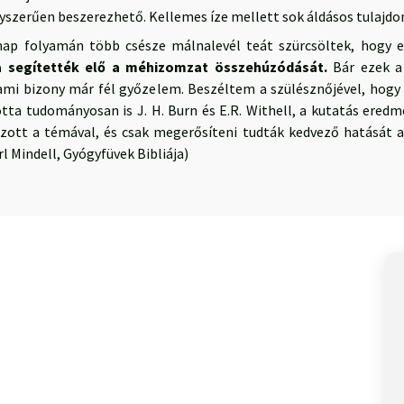
gyszerűen beszerezhető. Kellemes íze mellett sok áldásos tulajdo
nap folyamán több csésze málnalevél teát szürcsöltek, hogy e
a segítették elő a méhizomzat összehúzódását.
Bár ezek a
 ami bizony már fél győzelem. Beszéltem a szülésznőjével, hogy 
ta tudományosan is J. H. Burn és E.R. Withell, a kutatás eredmén
zott a témával, és csak megerősíteni tudták kedvező hatását a
rl Mindell, Gyógyfüvek Bibliája)