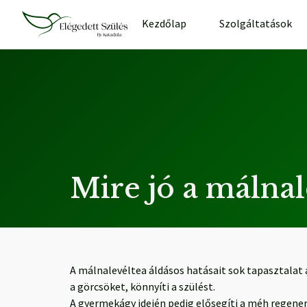
Kezdőlap
Szolgáltatások
Mire jó a málnal
A málnalevéltea áldásos hatásait sok tapasztalat 
a görcsöket, könnyíti a szülést.
A gyermekágy idején pedig elősegíti a méh regener