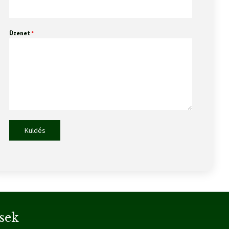
Üzenet
*
Küldés
sek