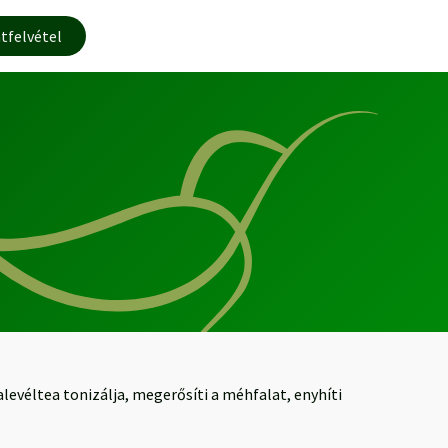
tfelvétel
levéltea tonizálja, megerősíti a méhfalat, enyhíti