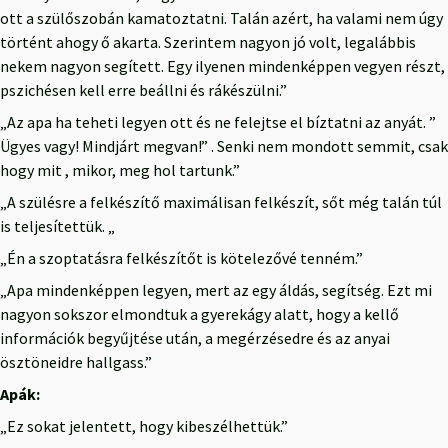
ott a szülőszobán kamatoztatni. Talán azért, ha valami nem úgy
történt ahogy ő akarta. Szerintem nagyon jó volt, legalábbis
nekem nagyon segített. Egy ilyenen mindenképpen vegyen részt,
pszichésen kell erre beállni és rákészülni.”
„Az apa ha teheti legyen ott és ne felejtse el bíztatni az anyát. ”
Ügyes vagy! Mindjárt megvan!” . Senki nem mondott semmit, csak
hogy mit , mikor, meg hol tartunk.”
„A szülésre a felkészítő maximálisan felkészít, sőt még talán túl
is teljesítettük. „
„Én a szoptatásra felkészítőt is kötelezővé tenném.”
„Apa mindenképpen legyen, mert az egy áldás, segítség. Ezt mi
nagyon sokszor elmondtuk a gyerekágy alatt, hogy a kellő
információk begyűjtése után, a megérzésedre és az anyai
ösztöneidre hallgass.”
Apák:
„Ez sokat jelentett, hogy kibeszélhettük.”