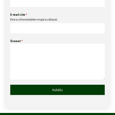
E-mail cím
*
Erre a címre küldöm majd a választ.
Üzenet
*
Küldés