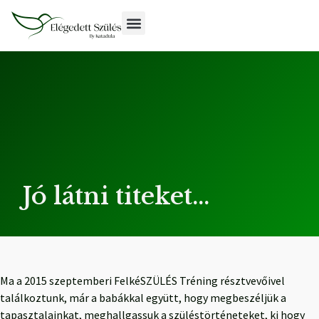
Jó látni titeket…
Ma a 2015 szeptemberi FelkéSZÜLÉS Tréning résztvevőivel
találkoztunk, már a babákkal együtt, hogy megbeszéljük a
tapasztalainkat, meghallgassuk a szüléstörténeteket, ki hogy