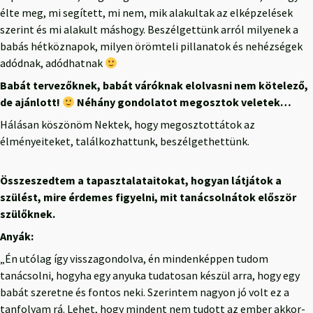
élte meg, mi segített, mi nem, mik alakultak az elképzelések
szerint és mi alakult máshogy. Beszélgettünk arról milyenek a
babás hétköznapok, milyen örömteli pillanatok és nehézségek
adódnak, adódhatnak
Babát tervezőknek, babát váróknak elolvasni nem kötelező,
de ajánlott!
Néhány gondolatot megosztok veletek…
Hálásan köszönöm Nektek, hogy megosztottátok az
élményeiteket, találkozhattunk, beszélgethettünk.
Összeszedtem a tapasztalataitokat, hogyan látjátok a
szülést, mire érdemes figyelni, mit tanácsolnátok először
szülőknek.
Anyák:
„Én utólag így visszagondolva, én mindenképpen tudom
tanácsolni, hogyha egy anyuka tudatosan készül arra, hogy egy
babát szeretne és fontos neki. Szerintem nagyon jó volt ez a
tanfolyam rá. Lehet, hogy mindent nem tudott az ember akkor-