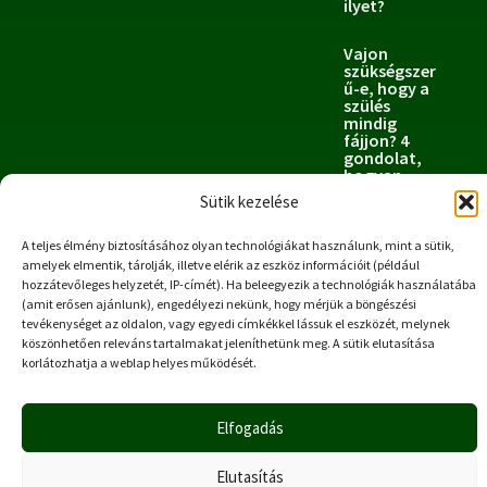
ilyet?
Vajon
szükségszer
ű-e, hogy a
szülés
mindig
fájjon? 4
gondolat,
hogyan
tudod a
Sütik kezelése
fájdalmat
megszelidíte
ni, hogy az
A teljes élmény biztosításához olyan technológiákat használunk, mint a sütik,
megkönnyít
amelyek elmentik, tárolják, illetve elérik az eszköz információit (például
se a szülést?
hozzátevőleges helyzetét, IP-címét). Ha beleegyezik a technológiák használatába
(amit erősen ajánlunk), engedélyezi nekünk, hogy mérjük a böngészési
tevékenységet az oldalon, vagy egyedi címkékkel lássuk el eszközét, melynek
Copyright © 2025 – Katadula
köszönhetően releváns tartalmakat jeleníthetünk meg. A sütik elutasítása
Impresszum
korlátozhatja a weblap helyes működését.
Adatkezelési tájékoztató
Elfogadás
Elutasítás