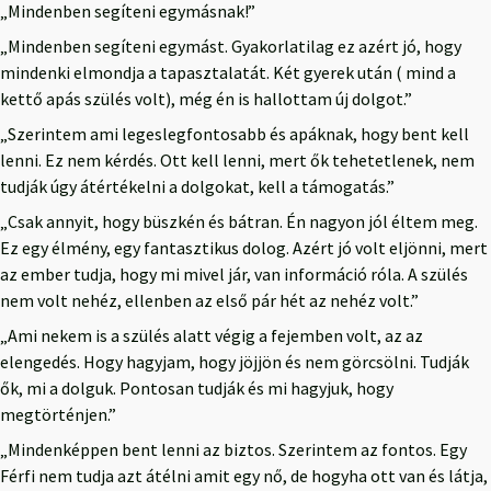
„Mindenben segíteni egymásnak!”
„Mindenben segíteni egymást. Gyakorlatilag ez azért jó, hogy
mindenki elmondja a tapasztalatát. Két gyerek után ( mind a
kettő apás szülés volt), még én is hallottam új dolgot.”
„Szerintem ami legeslegfontosabb és apáknak, hogy bent kell
lenni. Ez nem kérdés. Ott kell lenni, mert ők tehetetlenek, nem
tudják úgy átértékelni a dolgokat, kell a támogatás.”
„Csak annyit, hogy büszkén és bátran. Én nagyon jól éltem meg.
Ez egy élmény, egy fantasztikus dolog. Azért jó volt eljönni, mert
az ember tudja, hogy mi mivel jár, van információ róla. A szülés
nem volt nehéz, ellenben az első pár hét az nehéz volt.”
„Ami nekem is a szülés alatt végig a fejemben volt, az az
elengedés. Hogy hagyjam, hogy jöjjön és nem görcsölni. Tudják
ők, mi a dolguk. Pontosan tudják és mi hagyjuk, hogy
megtörténjen.”
„Mindenképpen bent lenni az biztos. Szerintem az fontos. Egy
Férfi nem tudja azt átélni amit egy nő, de hogyha ott van és látja,