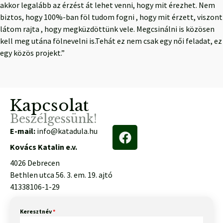
akkor legalább az érzést át lehet venni, hogy mit érezhet. Nem
biztos, hogy 100%-ban föl tudom fogni , hogy mit érzett, viszont
látom rajta , hogy megküzdöttünk vele. Megcsinálni is közösen
kell meg utána fölnevelni is.Tehát ez nem csak egy női feladat, ez
egy közös projekt.”
Kapcsolat
Beszélgessünk!
E-mail:
info@katadula.hu
Kovács Katalin e.v.
4026 Debrecen
Bethlen utca 56. 3. em. 19. ajtó
41338106-1-29
Keresztnév
*