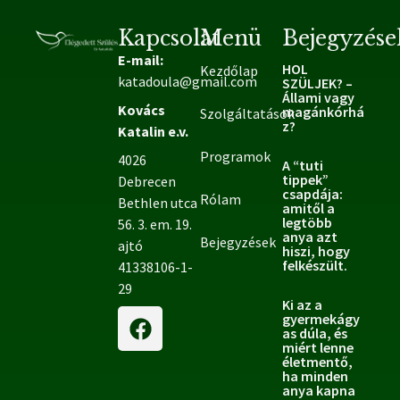
Kapcsolat
Menü
Bejegyzése
E-mail:
HOL
Kezdőlap
katadoula@gmail.com
SZÜLJEK? –
Állami vagy
Kovács
magánkórhá
Szolgáltatások
z?
Katalin e.v.
Programok
4026
A “tuti
tippek”
Debrecen
csapdája:
Rólam
Bethlen utca
amitől a
legtöbb
56. 3. em. 19.
anya azt
Bejegyzések
ajtó
hiszi, hogy
felkészült.
41338106-1-
29
Ki az a
gyermekágy
as dúla, és
miért lenne
életmentő,
ha minden
anya kapna