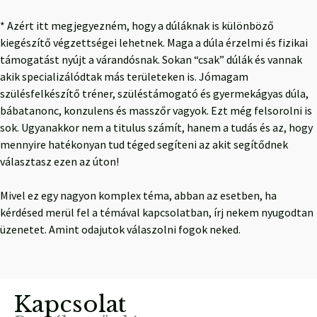
* Azért itt megjegyezném, hogy a dúláknak is különböző
kiegészítő végzettségei lehetnek. Maga a dúla érzelmi és fizikai
támogatást nyújt a várandósnak. Sokan “csak” dúlák és vannak
akik specializálódtak más területeken is. Jómagam
szülésfelkészítő tréner, szüléstámogató és gyermekágyas dúla,
bábatanonc, konzulens és masszőr vagyok. Ezt még felsorolni is
sok. Ugyanakkor nem a titulus számít, hanem a tudás és az, hogy
mennyire hatékonyan tud téged segíteni az akit segítődnek
választasz ezen az úton!
Mivel ez egy nagyon komplex téma, abban az esetben, ha
kérdésed merül fel a témával kapcsolatban, írj nekem nyugodtan
üzenetet. Amint odajutok válaszolni fogok neked.
Kapcsolat