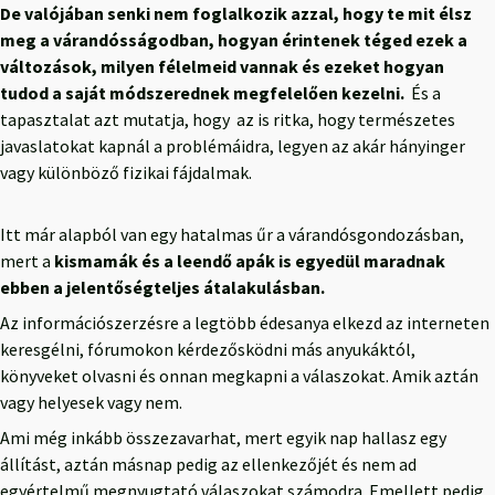
De valójában senki nem foglalkozik azzal, hogy te mit élsz
meg a várandósságodban, hogyan érintenek téged ezek a
változások, milyen félelmeid vannak és ezeket hogyan
tudod a saját módszerednek megfelelően kezelni.
És a
tapasztalat azt mutatja, hogy az is ritka, hogy természetes
javaslatokat kapnál a problémáidra, legyen az akár hányinger
vagy különböző fizikai fájdalmak.
Itt már alapból van egy hatalmas űr a várandósgondozásban,
mert a
kismamák és a leendő apák is egyedül maradnak
ebben a jelentőségteljes átalakulásban.
Az információszerzésre a legtöbb édesanya elkezd az interneten
keresgélni, fórumokon kérdezősködni más anyukáktól,
könyveket olvasni és onnan megkapni a válaszokat. Amik aztán
vagy helyesek vagy nem.
Ami még inkább összezavarhat, mert egyik nap hallasz egy
állítást, aztán másnap pedig az ellenkezőjét és nem ad
egyértelmű megnyugtató válaszokat számodra. Emellett pedig