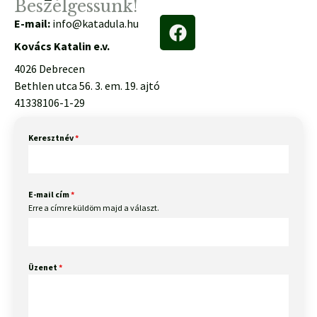
Beszélgessünk!
E-mail:
info@katadula.hu
Kovács Katalin e.v.
4026 Debrecen
Bethlen utca 56. 3. em. 19. ajtó
41338106-1-29
Keresztnév
*
E-mail cím
*
Erre a címre küldöm majd a választ.
Üzenet
*