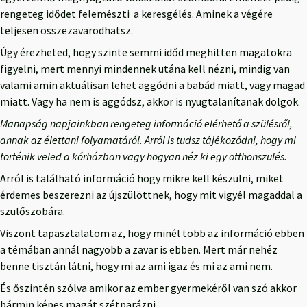
rengeteg idődet felemészti a keresgélés. Aminek a végére
teljesen összezavarodhatsz.
Úgy érezheted, hogy szinte semmi időd meghitten magatokra
figyelni, mert mennyi mindennek utána kell nézni, mindig van
valami amin aktuálisan lehet aggódni a babád miatt, vagy magad
miatt. Vagy ha nem is aggódsz, akkor is nyugtalanítanak dolgok.
Manapság napjainkban rengeteg információ elérhető a szülésről,
annak az élettani folyamatáról. Arról is tudsz tájékozódni, hogy mi
történik veled a kórházban vagy hogyan néz ki egy otthonszülés.
Arról is található információ hogy mikre kell készülni, miket
érdemes beszerezni az újszülöttnek, hogy mit vigyél magaddal a
szülőszobára.
Viszont tapasztalatom az, hogy minél több az információ ebben
a témában annál nagyobb a zavar is ebben. Mert már nehéz
benne tisztán látni, hogy mi az ami igaz és mi az ami nem.
És őszintén szólva amikor az ember gyermekéről van szó akkor
bármin képes magát szétparázni.