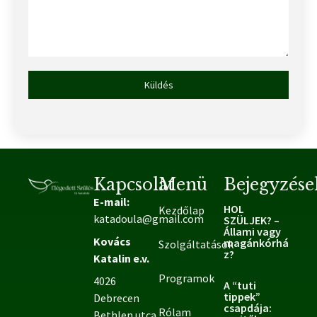
Küldés
Kapcsolat
Menü
Bejegyzése
E-mail:
HOL
Kezdőlap
katadoula@gmail.com
SZÜLJEK? –
Állami vagy
Kovács
magánkórhá
Szolgáltatások
z?
Katalin e.v.
Programok
4026
A “tuti
tippek”
Debrecen
csapdája:
Rólam
Bethlen utca