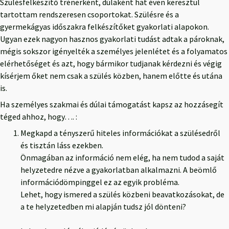
Szülésfelkészítő trénerként, dúlaként hat éven keresztül
tartottam rendszeresen csoportokat. Szülésre és a
gyermekágyas időszakra felkészítőket gyakorlati alapokon.
Ugyan ezek nagyon hasznos gyakorlati tudást adtak a pároknak,
mégis sokszor igényelték a személyes jelenlétet és a folyamatos
elérhetőséget és azt, hogy bármikor tudjanak kérdezni és végig
kísérjem őket nem csak a szülés közben, hanem előtte és utána
is.
Ha személyes szakmai és dúlai támogatást kapsz az hozzásegít
téged ahhoz, hogy…. :
Megkapd a tényszerű hiteles információkat a szülésedről
és tisztán láss ezekben.
Önmagában az információ nem elég, ha nem tudod a saját
helyzetedre nézve a gyakorlatban alkalmazni. A beömlő
információdömpinggel ez az egyik probléma.
Lehet, hogy ismered a szülés közbeni beavatkozásokat, de
a te helyzetedben mi alapján tudsz jól dönteni?