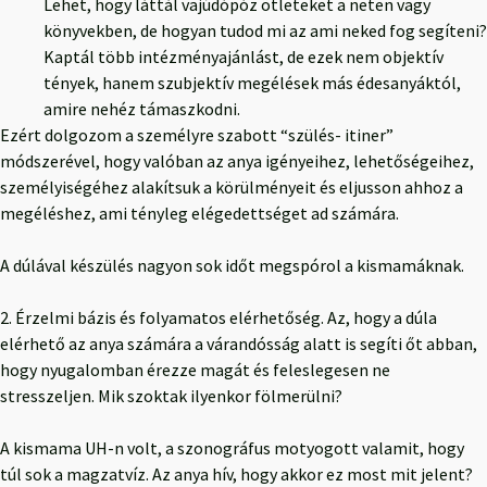
Lehet, hogy láttál vajúdópóz ötleteket a neten vagy
könyvekben, de hogyan tudod mi az ami neked fog segíteni?
Kaptál több intézményajánlást, de ezek nem objektív
tények, hanem szubjektív megélések más édesanyáktól,
amire nehéz támaszkodni.
Ezért dolgozom a személyre szabott “szülés- itiner”
módszerével, hogy valóban az anya igényeihez, lehetőségeihez,
személyiségéhez alakítsuk a körülményeit és eljusson ahhoz a
megéléshez, ami tényleg elégedettséget ad számára.
A dúlával készülés nagyon sok időt megspórol a kismamáknak.
2. Érzelmi bázis és folyamatos elérhetőség. Az, hogy a dúla
elérhető az anya számára a várandósság alatt is segíti őt abban,
hogy nyugalomban érezze magát és feleslegesen ne
stresszeljen. Mik szoktak ilyenkor fölmerülni?
A kismama UH-n volt, a szonográfus motyogott valamit, hogy
túl sok a magzatvíz. Az anya hív, hogy akkor ez most mit jelent?