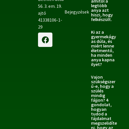
amitől a
legtöbb
56. 3. em. 19.
anya azt
Bejegyzések
ajtó
hiszi, hogy
felkészült.
41338106-1-
29
Ki az a
gyermekágy
as dúla, és
miért lenne
életmentő,
ha minden
anya kapna
ilyet?
Vajon
szükségszer
ű-e, hogy a
szülés
mindig
fájjon? 4
gondolat,
hogyan
tudod a
fájdalmat
megszelidíte
ni, hogy az