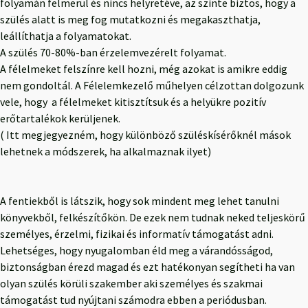
folyamán felmerül és nincs helyretéve, az szinte biztos, hogy a
szülés alatt is meg fog mutatkozni és megakaszthatja,
leállíthatja a folyamatokat.
A szülés 70-80%-ban érzelemvezérelt folyamat.
A félelmeket felszínre kell hozni, még azokat is amikre eddig
nem gondoltál. A Félelemkezelő műhelyen célzottan dolgozunk
vele, hogy a félelmeket kitisztítsuk és a helyükre pozitív
erőtartalékok kerüljenek.
( Itt megjegyezném, hogy különböző szüléskísérőknél mások
lehetnek a módszerek, ha alkalmaznak ilyet)
A fentiekből is látszik, hogy sok mindent meg lehet tanulni
könyvekből, felkészítőkön. De ezek nem tudnak neked teljeskörű
személyes, érzelmi, fizikai és informatív támogatást adni.
Lehetséges, hogy nyugalomban éld meg a várandósságod,
biztonságban érezd magad és ezt hatékonyan segítheti ha van
olyan szülés körüli szakember aki személyes és szakmai
támogatást tud nyújtani számodra ebben a periódusban.