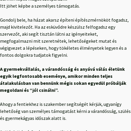
Itt jöhet képbe a személyes támogatás.
Gondolj bele, ha házat akarsz építeni építészmérnököt fogadsz,
majd kivitelezőt. Ha az esküvődre készülsz felfogadsz egy
szervezőt, aki segít tisztán látni az igényeiteket,
megfogalmazni mit szeretnétek, lehetőségeket mutat és
végigvezet a lépéseken, hogy tökéletes élményetek legyen és a
fontos dolgokra tudjatok figyelni.
A gyermekvállalás, a várandósság és anyává válás életünk
egyik legfontosabb eseménye, amikor minden teljes
átalakulásban van bennünk mégis sokan egyedül próbálják
megoldani és “jól csinálni”.
Ahogy a fentiekhez is szakember segítségét kérjük, ugyanígy
lehetőség van személyes támogatást kérni a várandósság, szülés
és gyermekágyas időszak alatt is.