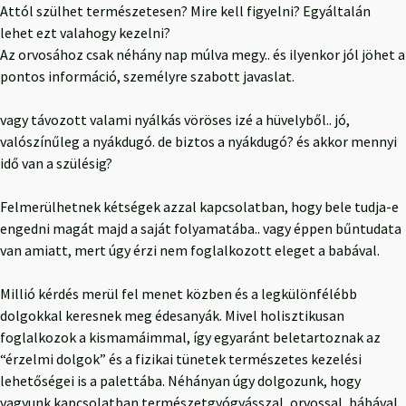
Attól szülhet természetesen? Mire kell figyelni? Egyáltalán
lehet ezt valahogy kezelni?
Az orvosához csak néhány nap múlva megy.. és ilyenkor jól jöhet a
pontos információ, személyre szabott javaslat.
vagy távozott valami nyálkás vöröses izé a hüvelyből.. jó,
valószínűleg a nyákdugó. de biztos a nyákdugó? és akkor mennyi
idő van a szülésig?
Felmerülhetnek kétségek azzal kapcsolatban, hogy bele tudja-e
engedni magát majd a saját folyamatába.. vagy éppen bűntudata
van amiatt, mert úgy érzi nem foglalkozott eleget a babával.
Millió kérdés merül fel menet közben és a legkülönfélébb
dolgokkal keresnek meg édesanyák. Mivel holisztikusan
foglalkozok a kismamáimmal, így egyaránt beletartoznak az
“érzelmi dolgok” és a fizikai tünetek természetes kezelési
lehetőségei is a palettába. Néhányan úgy dolgozunk, hogy
vagyunk kapcsolatban természetgyógyásszal, orvossal, bábával.