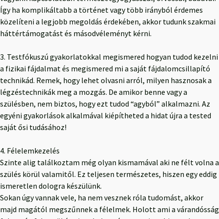
Így ha komplikáltabb a történet vagy több irányból érdemes
közelíteni a legjobb megoldás érdekében, akkor tudunk szakmai
háttértámogatást és másodvéleményt kérni.
3. Testfókuszú gyakorlatokkal megismered hogyan tudod kezelni
a fizikai fájdalmat és megismered mi a saját fájdalomcsillapító
technikád. Remek, hogy lehet olvasni arról, milyen hasznosak a
légzéstechnikák meg a mozgás. De amikor benne vagy a
szülésben, nem biztos, hogy ezt tudod “agyból” alkalmazni. Az
egyéni gyakorlások alkalmával kiépítheted a hidat újra a tested
saját ősi tudásához!
4. Félelemkezelés
Szinte alig találkoztam még olyan kismamával aki ne félt volna a
szülés körül valamitől. Ez teljesen természetes, hiszen egy eddig
ismeretlen dologra készülünk.
Sokan úgy vannak vele, ha nem vesznek róla tudomást, akkor
majd magától megszűnnek a félelmek. Holott ami a várandósság