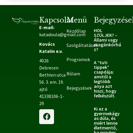
Kapcsolat
Menü
Bejegyzése
E-mail:
HOL
Kezdőlap
katadoula@gmail.com
SZÜLJEK? –
Állami vagy
Kovács
magánkórhá
Szolgáltatások
z?
Katalin e.v.
Programok
4026
A “tuti
tippek”
Debrecen
csapdája:
Rólam
Bethlen utca
amitől a
legtöbb
56. 3. em. 19.
anya azt
Bejegyzések
ajtó
hiszi, hogy
felkészült.
41338106-1-
29
Ki az a
gyermekágy
as dúla, és
miért lenne
életmentő,
ha minden