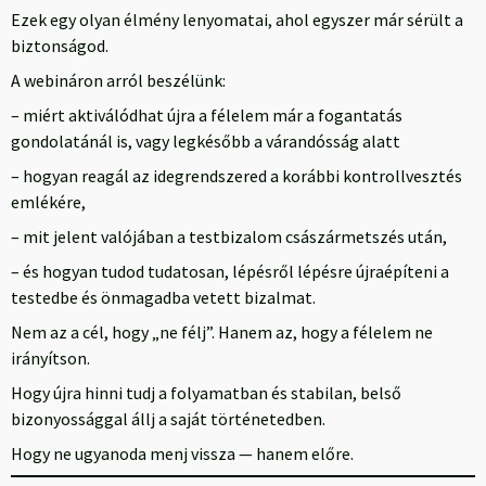
Ezek egy olyan élmény lenyomatai, ahol egyszer már sérült a
biztonságod.
A webináron arról beszélünk:
– miért aktiválódhat újra a félelem már a fogantatás
gondolatánál is, vagy legkésőbb a várandósság alatt
– hogyan reagál az idegrendszered a korábbi kontrollvesztés
emlékére,
– mit jelent valójában a testbizalom császármetszés után,
– és hogyan tudod tudatosan, lépésről lépésre újraépíteni a
testedbe és önmagadba vetett bizalmat.
Nem az a cél, hogy „ne félj”. Hanem az, hogy a félelem ne
irányítson.
Hogy újra hinni tudj a folyamatban és stabilan, belső
bizonyossággal állj a saját történetedben.
Hogy ne ugyanoda menj vissza — hanem előre.