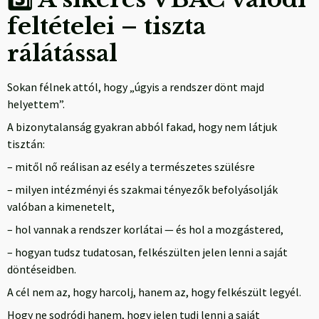
feltételei – tiszta
rálátással
Sokan félnek attól, hogy „úgyis a rendszer dönt majd
helyettem”.
A bizonytalanság gyakran abból fakad, hogy nem látjuk
tisztán:
– mitől nő reálisan az esély a természetes szülésre
– milyen intézményi és szakmai tényezők befolyásolják
valóban a kimenetelt,
– hol vannak a rendszer korlátai — és hol a mozgástered,
– hogyan tudsz tudatosan, felkészülten jelen lenni a saját
döntéseidben.
A cél nem az, hogy harcolj, hanem az, hogy felkészült legyél.
Hogy ne sodródj hanem, hogy jelen tudj lenni a saját