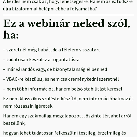
A kérdés nem csak az, hogy lehetséges-e. Hanem az is: tudsz-e
újra bizalommal belépni ebbe a folyamatba?
Ez a webinár neked szól,
ha:
– szeretnél még babát, de a félelem visszatart
– tudatosan készülsz a fogantatásra
– már várandós vagy, de bizonytalanság él benned
– VBAC-re készülsz, és nem csak reménykedni szeretnél
– nem több információt, hanem belső stabilitást keresel
Ez nem klasszikus szülésfelkészítő, nem információhalmaz és
nem rózsaszín ígéretek.
Hanem egy szakmailag megalapozott, őszinte tér, ahol arról
beszélünk,
hogyan lehet tudatosan felkészülni testileg, érzelmileg és