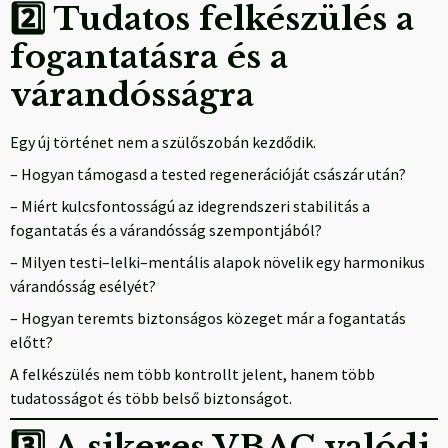
2️⃣ Tudatos felkészülés a
fogantatásra és a
várandósságra
Egy új történet nem a szülőszobán kezdődik.
– Hogyan támogasd a tested regenerációját császár után?
– Miért kulcsfontosságú az idegrendszeri stabilitás a
fogantatás és a várandósság szempontjából?
– Milyen testi–lelki–mentális alapok növelik egy harmonikus
várandósság esélyét?
– Hogyan teremts biztonságos közeget már a fogantatás
előtt?
A felkészülés nem több kontrollt jelent, hanem több
tudatosságot és több belső biztonságot.
3️⃣ A sikeres VBAC valódi