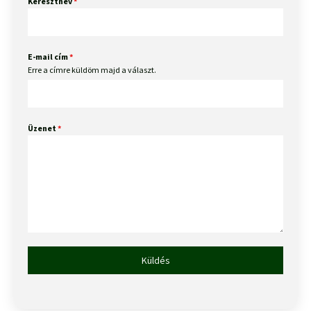
Keresztnév
*
E-mail cím
*
Erre a címre küldöm majd a választ.
Üzenet
*
Küldés