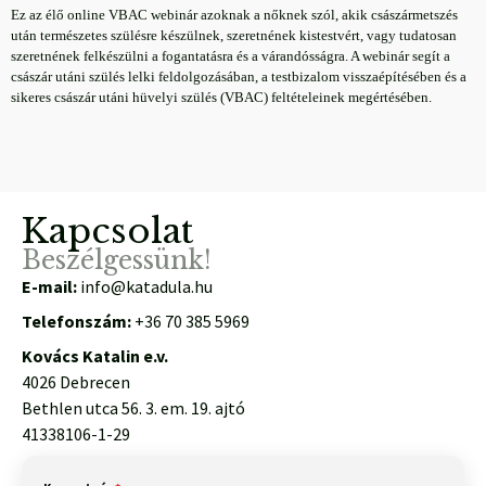
Ez az élő online VBAC webinár azoknak a nőknek szól, akik császármetszés
után természetes szülésre készülnek, szeretnének kistestvért, vagy tudatosan
szeretnének felkészülni a fogantatásra és a várandósságra. A webinár segít a
császár utáni szülés lelki feldolgozásában, a testbizalom visszaépítésében és a
sikeres császár utáni hüvelyi szülés (VBAC) feltételeinek megértésében.
Kapcsolat
Beszélgessünk!
E-mail:
info@katadula.hu
Telefonszám:
+36 70 385 5969
Kovács Katalin e.v.
4026 Debrecen
Bethlen utca 56. 3. em. 19. ajtó
41338106-1-29