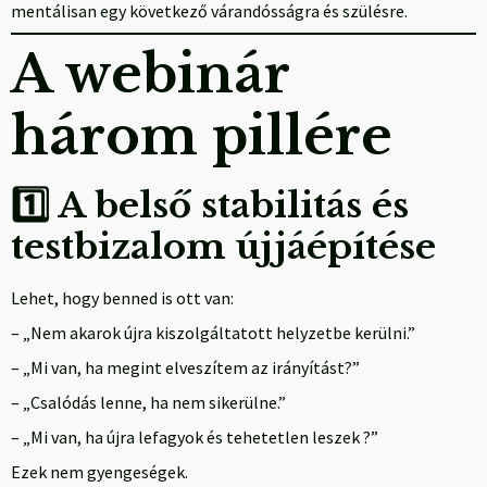
mentálisan egy következő várandósságra és szülésre.
A webinár
három pillére
1️⃣ A belső stabilitás és
testbizalom újjáépítése
Lehet, hogy benned is ott van:
– „Nem akarok újra kiszolgáltatott helyzetbe kerülni.”
– „Mi van, ha megint elveszítem az irányítást?”
– „Csalódás lenne, ha nem sikerülne.”
– „Mi van, ha újra lefagyok és tehetetlen leszek ?”
Ezek nem gyengeségek.