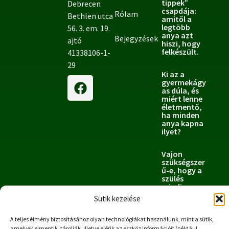
tippek”
Debrecen
csapdája:
Rólam
Bethlen utca
amitől a
legtöbb
56. 3. em. 19.
anya azt
Bejegyzések
ajtó
hiszi, hogy
felkészült.
41338106-1-
29
Ki az a
gyermekágy
as dúla, és
miért lenne
életmentő,
ha minden
anya kapna
ilyet?
Vajon
szükségszer
ű-e, hogy a
szülés
mindig
fájjon? 4
Sütik kezelése
gondolat,
hogyan
tudod a
A teljes élmény biztosításához olyan technológiákat használunk, mint a sütik,
fájdalmat
amelyek elmentik, tárolják, illetve elérik az eszköz információit (például