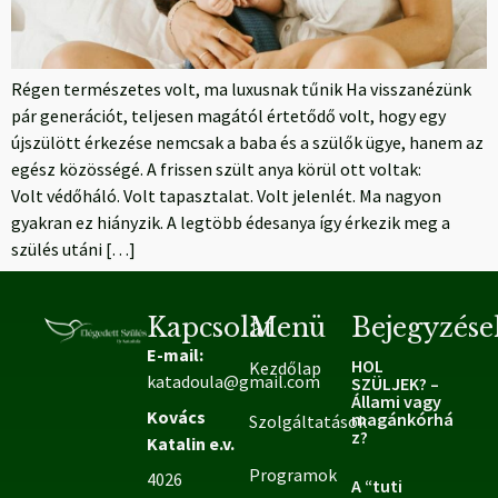
Régen természetes volt, ma luxusnak tűnik Ha visszanézünk
pár generációt, teljesen magától értetődő volt, hogy egy
újszülött érkezése nemcsak a baba és a szülők ügye, hanem az
egész közösségé. A frissen szült anya körül ott voltak:
Volt védőháló. Volt tapasztalat. Volt jelenlét. Ma nagyon
gyakran ez hiányzik. A legtöbb édesanya így érkezik meg a
szülés utáni […]
Kapcsolat
Menü
Bejegyzése
E-mail:
HOL
Kezdőlap
katadoula@gmail.com
SZÜLJEK? –
Állami vagy
Kovács
magánkórhá
Szolgáltatások
z?
Katalin e.v.
Programok
4026
A “tuti